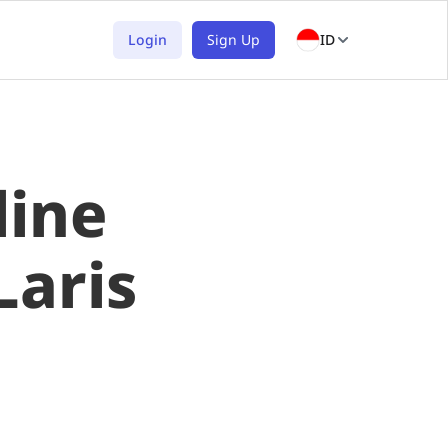
Login
Sign Up
ID
line
Laris