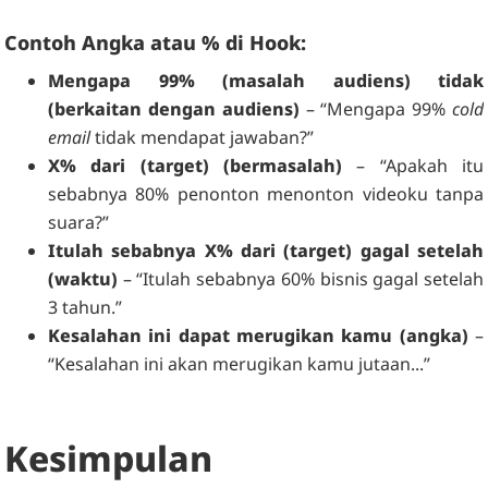
Contoh Angka atau % di Hook:
Mengapa 99% (masalah audiens) tidak
(berkaitan dengan audiens)
– “Mengapa 99%
cold
email
tidak mendapat jawaban?”
X% dari (target) (bermasalah)
– “Apakah itu
sebabnya 80% penonton menonton videoku tanpa
suara?”
Itulah sebabnya X% dari (target) gagal setelah
(waktu)
– “Itulah sebabnya 60% bisnis gagal setelah
3 tahun.”
Kesalahan ini dapat merugikan kamu (angka)
–
“Kesalahan ini akan merugikan kamu jutaan...”
Kesimpulan