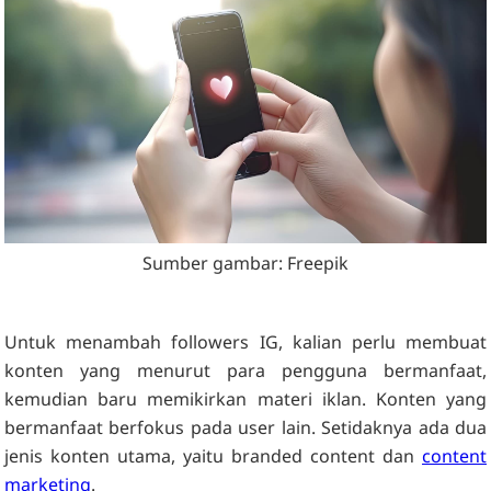
Sumber gambar: Freepik
Untuk menambah followers IG, kalian perlu membuat
konten yang menurut para pengguna bermanfaat,
kemudian baru memikirkan materi iklan. Konten yang
bermanfaat berfokus pada user lain. Setidaknya ada dua
jenis konten utama, yaitu branded content dan
content
marketing
.