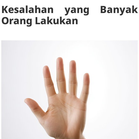
Kesalahan yang Banyak
Orang Lakukan