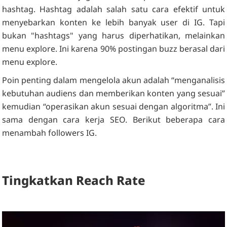
hashtag. Hashtag adalah salah satu cara efektif untuk
menyebarkan konten ke lebih banyak user di IG. Tapi
bukan "hashtags" yang harus diperhatikan, melainkan
menu explore. Ini karena 90% postingan buzz berasal dari
menu explore.
Poin penting dalam mengelola akun adalah “menganalisis
kebutuhan audiens dan memberikan konten yang sesuai”
kemudian “operasikan akun sesuai dengan algoritma”. Ini
sama dengan cara kerja SEO. Berikut beberapa cara
menambah followers IG.
Tingkatkan Reach Rate