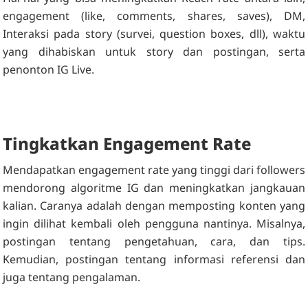
engagement (like, comments, shares, saves), DM,
Interaksi pada story (survei, question boxes, dll), waktu
yang dihabiskan untuk story dan postingan, serta
penonton IG Live.
Tingkatkan Engagement Rate
Mendapatkan engagement rate yang tinggi dari followers
mendorong algoritme IG dan meningkatkan jangkauan
kalian. Caranya adalah dengan memposting konten yang
ingin dilihat kembali oleh pengguna nantinya. Misalnya,
postingan tentang pengetahuan, cara, dan tips.
Kemudian, postingan tentang informasi referensi dan
juga tentang pengalaman.