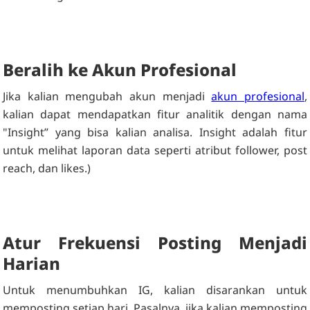
Beralih ke Akun Profesional
Jika kalian mengubah akun menjadi
akun profesional
,
kalian dapat mendapatkan fitur analitik dengan nama
"Insight” yang bisa kalian analisa. Insight adalah fitur
untuk melihat laporan data seperti atribut follower, post
reach, dan likes.)
Atur Frekuensi Posting Menjadi
Harian
Untuk menumbuhkan IG, kalian disarankan untuk
memposting setiap hari. Pasalnya, jika kalian memposting