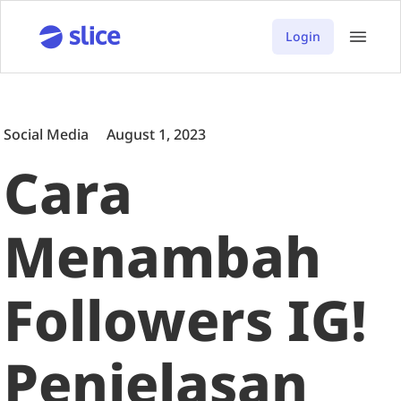
Login
Social Media
August 1, 2023
Cara
Menambah
Followers IG!
Penjelasan