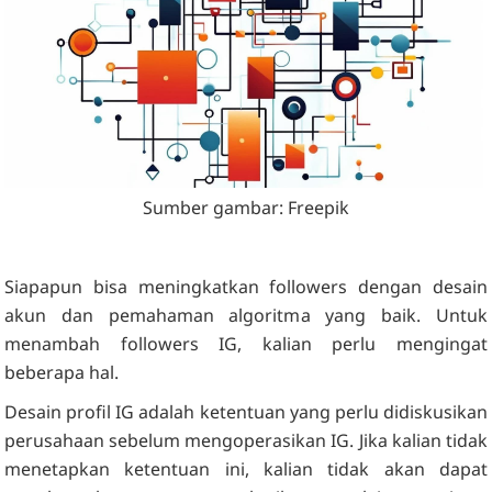
Sumber gambar: Freepik
Siapapun bisa meningkatkan followers dengan desain
akun dan pemahaman algoritma yang baik. Untuk
menambah followers IG, kalian perlu mengingat
beberapa hal.
Desain profil IG adalah ketentuan yang perlu didiskusikan
perusahaan sebelum mengoperasikan IG. Jika kalian tidak
menetapkan ketentuan ini, kalian tidak akan dapat