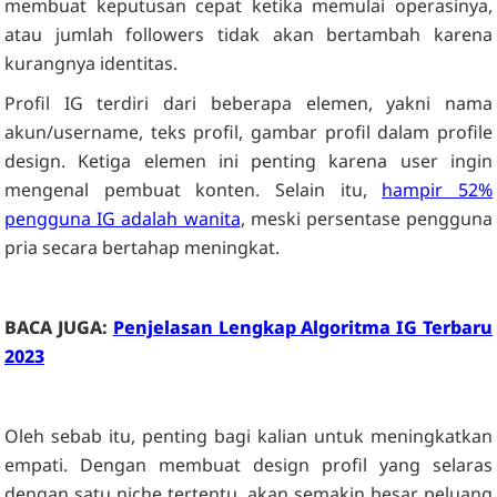
membuat keputusan cepat ketika memulai operasinya,
atau jumlah followers tidak akan bertambah karena
kurangnya identitas.
Profil IG terdiri dari beberapa elemen, yakni nama
akun/username, teks profil, gambar profil dalam profile
design. Ketiga elemen ini penting karena user ingin
mengenal pembuat konten. Selain itu,
hampir 52%
pengguna IG adalah wanita
, meski persentase pengguna
pria secara bertahap meningkat.
BACA JUGA:
Penjelasan Lengkap Algoritma IG Terbaru
2023
Oleh sebab itu, penting bagi kalian untuk meningkatkan
empati. Dengan membuat design profil yang selaras
dengan satu niche tertentu, akan semakin besar peluang