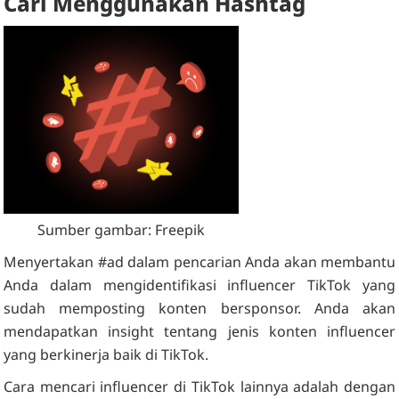
Cari Menggunakan Hashtag
Sumber gambar: Freepik
Menyertakan #ad dalam pencarian Anda akan membantu
Anda dalam mengidentifikasi influencer TikTok yang
sudah memposting konten bersponsor. Anda akan
mendapatkan insight tentang jenis konten influencer
yang berkinerja baik di TikTok.
Cara mencari influencer di TikTok lainnya adalah dengan