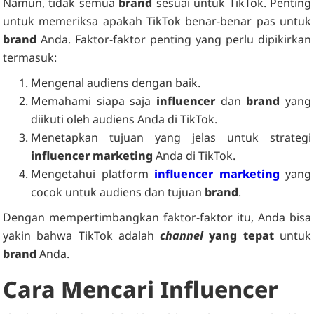
Namun, tidak semua
brand
sesuai untuk TikTok. Penting
untuk memeriksa apakah TikTok benar-benar pas untuk
brand
Anda. Faktor-faktor penting yang perlu dipikirkan
termasuk:
Mengenal audiens dengan baik.
Memahami siapa saja
influencer
dan
brand
yang
diikuti oleh audiens Anda di TikTok.
Menetapkan tujuan yang jelas untuk strategi
influencer marketing
Anda di TikTok.
Mengetahui platform
influencer
marketing
yang
cocok untuk audiens dan tujuan
brand
.
Dengan mempertimbangkan faktor-faktor itu, Anda bisa
yakin bahwa TikTok adalah
channel
yang tepat
untuk
brand
Anda.
Cara Mencari Influencer