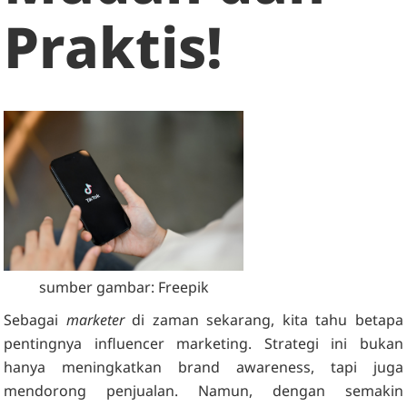
Praktis!
sumber gambar: Freepik
Sebagai
marketer
di zaman sekarang, kita tahu betapa
pentingnya influencer marketing. Strategi ini bukan
hanya meningkatkan brand awareness, tapi juga
mendorong penjualan. Namun, dengan semakin