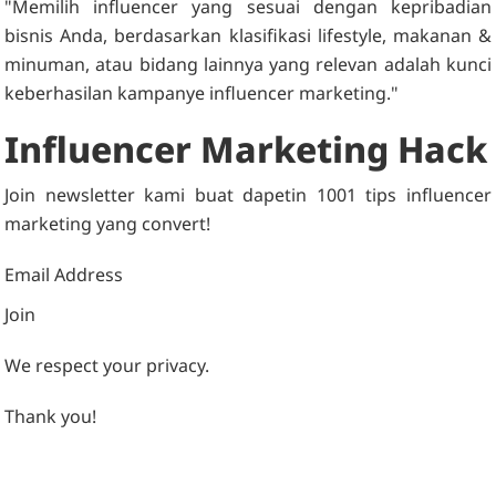
"Memilih influencer yang sesuai dengan kepribadian
bisnis Anda, berdasarkan klasifikasi lifestyle, makanan &
minuman, atau bidang lainnya yang relevan adalah kunci
keberhasilan kampanye influencer marketing."
Influencer Marketing Hack
Join newsletter kami buat dapetin 1001 tips influencer
marketing yang convert!
Email Address
Join
We respect your privacy.
Thank you!