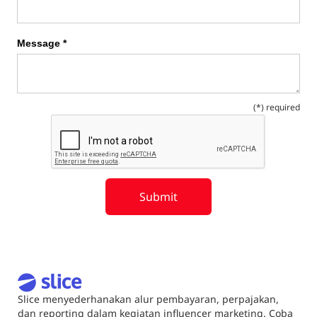
Message *
(*) required
Slice menyederhanakan alur pembayaran, perpajakan,
dan reporting dalam kegiatan influencer marketing. Coba