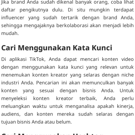
Jika brand Anda sudah dikenal banyak orang, coba lihat
daftar pengikutnya dulu. Di situ mungkin terdapat
influencer yang sudah tertarik dengan brand Anda,
sehingga mengajaknya berkolaborasi akan menjadi lebih
mudah.
Cari Menggunakan Kata Kunci
Di aplikasi TikTok, Anda dapat mencari konten video
dengan menggunakan kata kunci yang relevan untuk
menemukan konten kreator yang selaras dengan niche
industri Anda. Pencarian ini akan memunculkan banyak
konten yang sesuai dengan bisnis Anda. Untuk
menyeleksi konten kreator terbaik, Anda perlu
meluangkan waktu untuk menganalisa apakah kinerja,
audiens, dan konten mereka sudah selaras dengan
tujuan bisnis Anda atau belum.