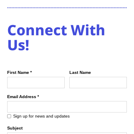
Connect With
Us!
First Name *
Last Name
Email Address *
Sign up for news and updates
Subject