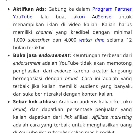
Aktifkan Ads:
Gabung ke dalam
Program Partner
YouTube
, lalu buat
akun AdSense
untuk
menampilkan iklan di video kalian. Kalian harus
memiliki
channel
yang kredibel dengan minimal
1,000
subscriber
dan 4,000
watch time
selama 12
bulan terakhir.
Buka jasa
endorsement
:
Keuntungan terbesar dari
endorsement
adalah YouTube tidak akan memotong
penghasilan dari
endorse
karena kreator langsung
bernegosiasi dengan
brand.
Cara ini adalah yang
terbaik jika kalian memiliki audiens yang banyak,
dan suka berinteraksi dengan konten kalian.
Sebar link afiliasi:
Arahkan audiens kalian ke toko
brand,
dan dapatkan persentase penjualan yang
kalian dapatkan dari
link
afiliasi.
Affiliate marketing
adalah cara yang terbaik untuk menghasilkan uang
di YouTube jika
subscriber
kalian masih sedikit.