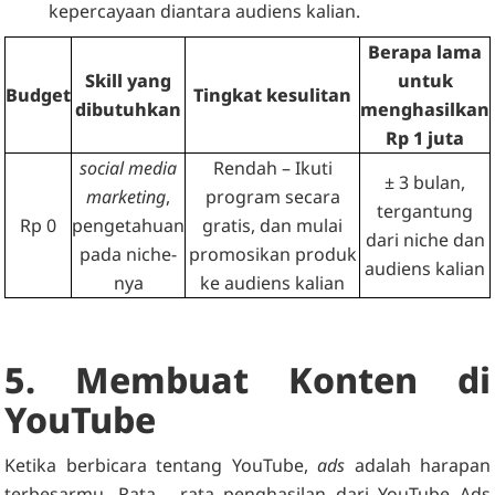
kepercayaan diantara audiens kalian.
Berapa lama
Skill yang
untuk
Budget
Tingkat kesulitan
dibutuhkan
menghasilkan
Rp 1 juta
social media
Rendah – Ikuti
± 3 bulan,
marketing
,
program secara
tergantung
Rp 0
pengetahuan
gratis, dan mulai
dari niche dan
pada niche-
promosikan produk
audiens kalian
nya
ke audiens kalian
5. Membuat Konten di
YouTube
Ketika berbicara tentang YouTube,
ads
adalah harapan
terbesarmu. Rata - rata penghasilan dari YouTube Ads