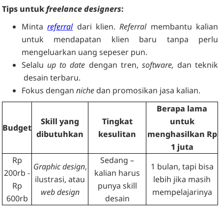
Tips untuk
freelance designers
:
Minta
referral
dari klien.
Referral
membantu kalian
untuk mendapatan klien baru tanpa perlu
mengeluarkan uang sepeser pun.
Selalu
up to date
dengan tren,
software,
dan teknik
desain terbaru.
Fokus dengan
niche
dan promosikan jasa kalian.
Berapa lama
Skill yang
Tingkat
untuk
Budget
dibutuhkan
kesulitan
menghasilkan Rp
1 juta
Rp
Sedang –
Graphic design
,
1 bulan, tapi bisa
200rb -
kalian harus
ilustrasi, atau
lebih jika masih
Rp
punya skill
web design
mempelajarinya
600rb
desain