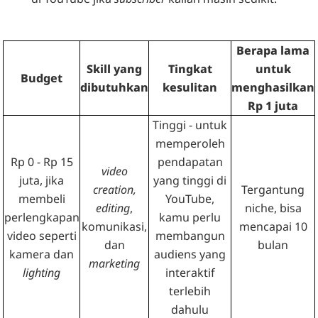
Berapa lama
Skill yang
Tingkat
untuk
Budget
dibutuhkan
kesulitan
menghasilkan
Rp 1 juta
Tinggi - untuk
memperoleh
Rp 0 - Rp 15
pendapatan
video
juta, jika
yang tinggi di
creation,
Tergantung
membeli
YouTube,
editing
,
niche, bisa
perlengkapan
kamu perlu
komunikasi,
mencapai 10
video seperti
membangun
dan
bulan
kamera dan
audiens yang
marketing
lighting
interaktif
terlebih
dahulu