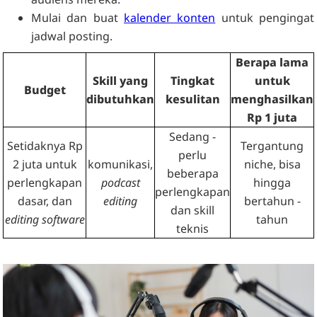
Mulai dan buat
kalender konten
untuk pengingat
jadwal posting.
Berapa lama
Skill yang
Tingkat
untuk
Budget
dibutuhkan
kesulitan
menghasilkan
Rp 1 juta
Sedang -
Setidaknya Rp
Tergantung
perlu
2 juta untuk
komunikasi,
niche, bisa
beberapa
perlengkapan
podcast
hingga
perlengkapan
dasar, dan
editing
bertahun -
dan skill
editing software
tahun
teknis