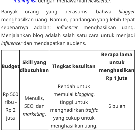
mailing list
dengan menawarkan
newsletter
.
Banyak orang yang berasumsi bahwa
blogger
menghasilkan uang. Namun, pandangan yang lebih tepat
sebenarnya adalah:
influencer
menghasilkan uang.
Menjalankan blog adalah salah satu cara untuk menjadi
influencer
dan mendapatkan audiens.
Berapa lama
Skill yang
untuk
Budget
Tingkat kesulitan
dibutuhkan
menghasilkan
Rp 1 juta
Rendah untuk
Rp 500
memulai
blogging
,
Menulis,
ribu -
tinggi untuk
SEO, dan
6 bulan
Rp 2
menghadirkan
traffic
marketing
.
juta
yang cukup untuk
menghasilkan uang.