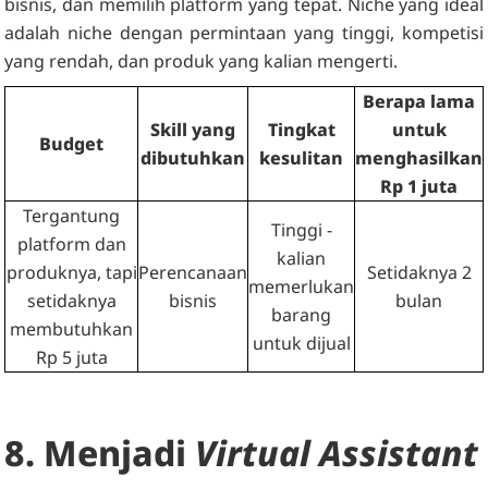
bisnis, dan memilih platform yang tepat. Niche yang ideal
adalah niche dengan permintaan yang tinggi, kompetisi
yang rendah, dan produk yang kalian mengerti.
Berapa lama
Skill yang
Tingkat
untuk
Budget
dibutuhkan
kesulitan
menghasilkan
Rp 1 juta
Tergantung
Tinggi -
platform dan
kalian
produknya, tapi
Perencanaan
Setidaknya 2
memerlukan
setidaknya
bisnis
bulan
barang
membutuhkan
untuk dijual
Rp 5 juta
8. Menjadi
Virtual Assistant