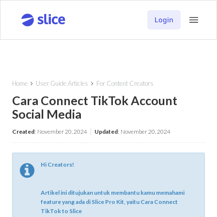
Login
Home
User Guide Articles
For Content Creators


Cara Connect TikTok Account
Social Media
Created
:
November 20, 2024
Updated
:
November 20, 2024
Hi Creators!

Artikel ini ditujukan untuk membantu kamu memahami
feature yang ada di Slice Pro Kit, yaitu Cara Connect
TikTok to Slice